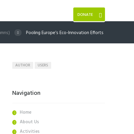
DONATE
umns)
Pooling Europe’s Eco-Innovation Efforts
AUTHOR
USERS
Navigation
Home
About Us
Activities