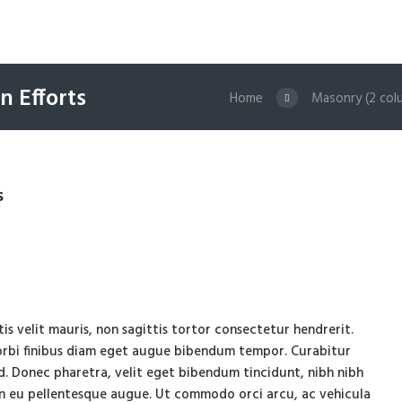
n Efforts
Home
Masonry (2 col
s
s velit mauris, non sagittis tortor consectetur hendrerit.
Morbi finibus diam eget augue bibendum tempor. Curabitur
d. Donec pharetra, velit eget bibendum tincidunt, nibh nibh
an eu pellentesque augue. Ut commodo orci arcu, ac vehicula